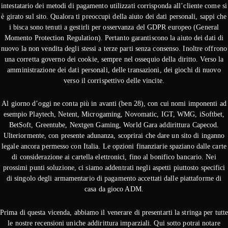
intestatario dei metodi di pagamento utilizzati corrisponda all’cliente come si
è girato sul sito. Qualora ti preoccupi della aiuto dei dati personali, sappi che
i bisca sono tenuti a gestirli per osservanza del GDPR europeo (General
Momento Protection Regulation). Pertanto garantiscono la aiuto dei dati di
nuovo la non vendita degli stessi a terze parti senza consenso. Inoltre offrono
una corretta governo dei cookie, sempre nel ossequio della diritto. Verso la
amministrazione dei dati personali, delle transazioni, dei giochi di nuovo
verso il corrispettivo delle vincite.
Al giorno d’oggi ne conta più in avanti (ben 28), con cui nomi imponenti ad
esempio Playtech, Netent, Microgaming, Novomatic, IGT, WMG, iSoftbet,
BetSoft, Greentube, Nextgen Gaming, World Gara addirittura Capecod.
Ulteriormente, con presente adunanza, scoprirai che dare un sito di inganno
legale ancora permesso con Italia. Le opzioni finanziarie spaziano dalle carte
di considerazione ai cartella elettronici, fino al bonifico bancario. Nei
prossimi punti soluzione, ci siamo addentrati negli aspetti piuttosto specifici
di singolo degli armamentario di pagamento accettati dalle piattaforme di
casa da gioco ADM.
Prima di questa vicenda, abbiamo il venerare di presentarti la stringa per tutt
le nostre recensioni uniche addirittura imparziali. Qui sotto potrai notare