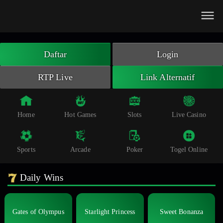
Beranda
Slot Online
Live Casino
Daftar
Login
Sportsbook
RTP Live
Link Alternatif
Arcade
Togel Online
Home
Hot Games
Slots
Live Casino
Poker
Sports
Arcade
Poker
Togel Online
Whatsapp
Telegram
Daily Wins
Livechat
Gates of Olympus
Starlight Princess
Sweet Bonanza