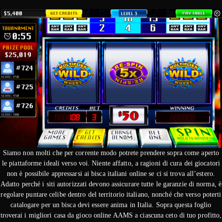
Siamo non molti che per corrente modo potrete prendere sopra come aperto
le piattaforme ideali verso voi. Niente affatto, a ragioni di cura dei giocatori
non è possibile appressarsi ai bisca italiani online se ci si trova all’estero.
Adatto perché i siti autorizzati devono assicurare tutte le garanzie di norma, è
regolare puntare celibe dentro del territorio italiano, nonché che verso poterti
catalogare per un bisca devi essere anima in Italia. Sopra questa foglio
troverai i migliori casa da gioco online AAMS a ciascuna ceto di tuo profitto,