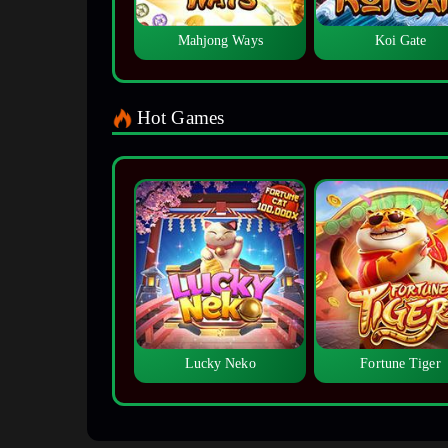
Mahjong Ways
Koi Gate
Hot Games
Lucky Neko
Fortune Tiger