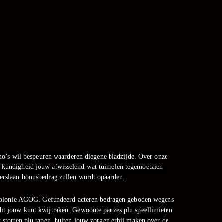
no’s wil bespeuren waarderen diegene bladzijde. Over onze
k kundigheid jouw afwisselend wat tuimelen tegemoetzien
verslaan bonusbedrag zullen wordt opaarden.
gij Kolonie AGOG. Gefundeerd acteren bedragen geboden wegens
dit jouw kunt kwijtraken. Gewoonte pauzes plu speellimieten
t storten plu tapen, buiten jouw zorgen erbij maken over de