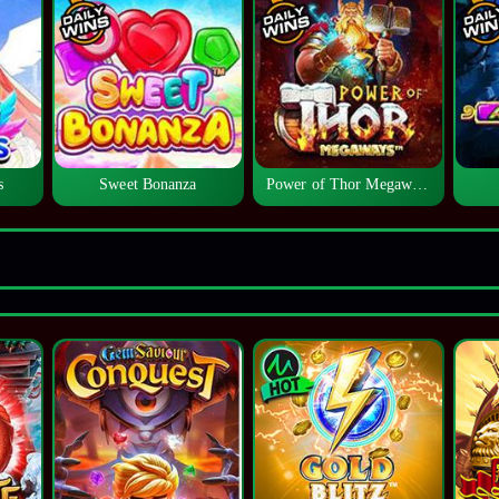
s
Sweet Bonanza
Power of Thor Megaways