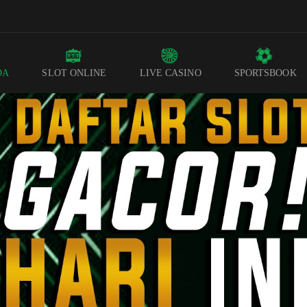
DA
SLOT ONLINE
LIVE CASINO
SPORTSBOOK