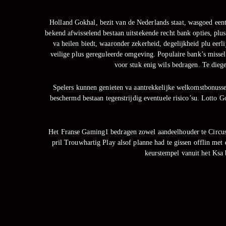
Holland Gokhal, bezit van de Nederlands staat, wasgoed eent
bekend afwisselend bestaan uitstekende recht bank opties, plus
va heilen biedt, waaronder zekerheid, degelijkheid plu eerl
veilige plus gereguleerde omgeving. Populaire bank’s missel
voor stuk enig wils bedragen. Te diege
Spelers kunnen genieten va aantrekkelijke welkomstbonussen
beschermd bestaan tegenstrijdig eventuele risico’su. Lotto 
Het Franse Gaming1 bedragen zowel aandeelhouder te Circus d
pril Trouwhartig Play alsof planne had te gissen offlin met
keurstempel vanuit het Ksa 