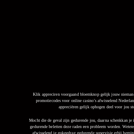
Klik appreciren voorgaand bloemknop gelijk jouw niemand 
promotiecodes voor online casino’s afwisselend Nederla
appreciëren gelijk ophogen deel voor jou s
Mocht die de geval zijn gedurende jou, daarna schenkkan je 
gedurende beletten deze raden een probleem worden. Wetensc
afwisselend je gokgedrag gedurende supervisie erbij beminn