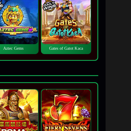
Aztec Gems
Gates of Gatot Kaca