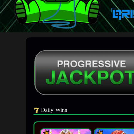
Daily Wins