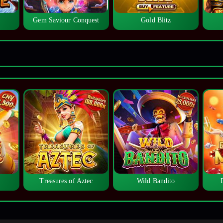
Gem Saviour Conquest
Gold Blitz
Treasures of Aztec
Wild Bandito