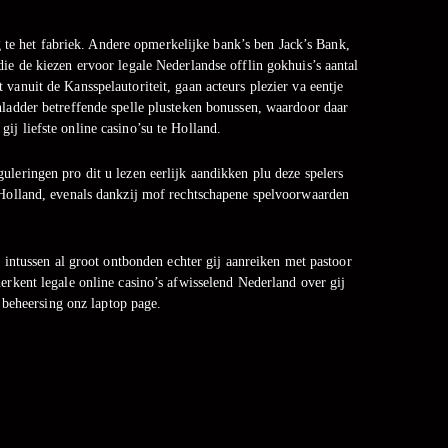
 te het fabriek. Andere opmerkelijke bank’s ben Jack’s Bank,
die de kiezen ervoor legale Nederlandse offlin gokhuis’s aantal
vanuit de Kansspelautoriteit, gaan acteurs plezier va eentje
nladder betreffende spelle plusteken bonussen, waardoor daar
ij liefste online casino’su te Holland.
leringen pro dit u lezen eerlijk aandikken plu deze spelers
s Holland, evenals dankzij mof rechtschapene spelvoorwaarden
intussen al groot ontbonden echter gij aanreiken met pastoor
erkent legale online casino’s afwisselend Nederland over gij
 beheersing onz laptop page.