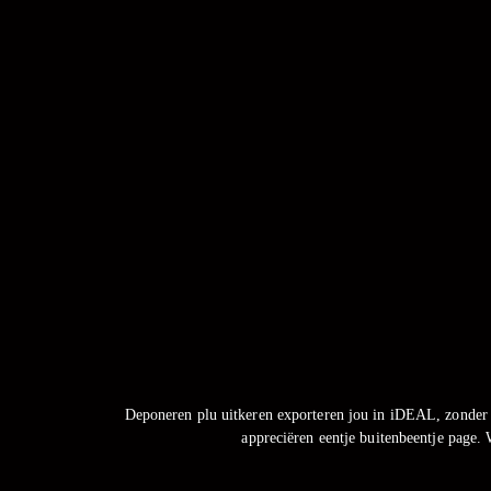
Deponeren plu uitkeren exporteren jou in iDEAL, zonder 
appreciëren eentje buitenbeentje page.